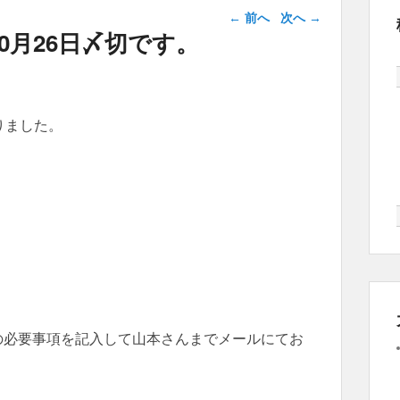
投稿ナビゲー
←
前へ
次へ
→
ション
0月26日〆切です。
りました。
の必要事項を記入して山本さんまでメールにてお