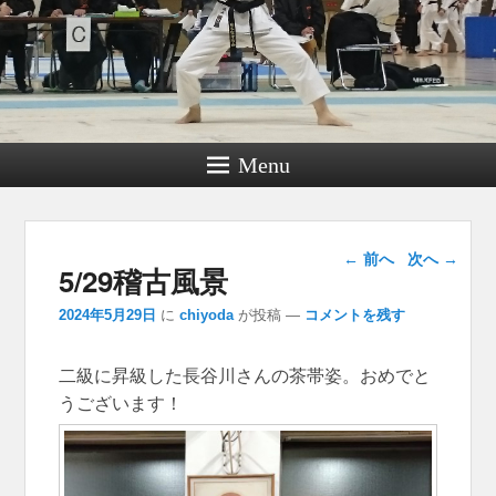
Menu
投稿ナビゲー
←
前へ
次へ
→
5/29稽古風景
ション
2024年5月29日
に
chiyoda
が投稿
—
コメントを残す
二級に昇級した長谷川さんの茶帯姿。おめでと
うございます！