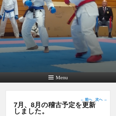
Menu
投稿ナビゲー
←
前へ
次へ
→
7月、8月の稽古予定を更新
ション
しました。