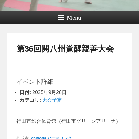
Menu
投
第36回関八州覚醒親善大会
稿
ナ
ビ
ゲ
ー
シ
イベント詳細
ョ
ン
日付:
2025年9月28日
カテゴリ:
大会予定
行田市総合体育館（行田市グリーンアリーナ）
作成者:
chiyoda
パーマリンク